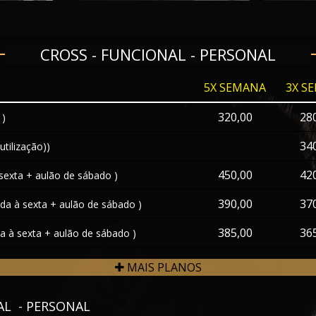
CROSS - FUNCIONAL - PERSONAL
5X SEMANA
3X S
320,00
28
 )
34
tilização))
450,00
42
 sexta + aulão de sábado )
390,00
37
nda à sexta + aulão de sábado )
385,00
36
da à sexta + aulão de sábado )
MAIS PLANOS
AL - PERSONAL